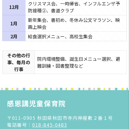
クリスマス会、一時帰省、インフルエンザ予
12月
防接種②、書道クラブ
新年集会、書初め、冬休み公文マラソン、映
1月
画上映会
2月
給食選択メニュー、高校生集会
その他の行
院内環境整備、誕生日メニュー選択、避
事、毎月の
難訓練・図書整理など
行事
感恩講児童保育院
〒011-0905 秋田県秋田市寺内神屋敷２番１号
電話番号：
018-845-0483