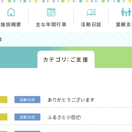
施設概要
主な年間行事
活動日誌
里親支
援
カテゴリ：ご支援
ありがとうございます
援
活動日誌
ふるさと小包📦
援
活動日誌