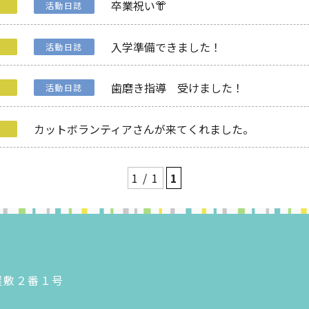
卒業祝い👘
援
活動日誌
入学準備できました！
援
活動日誌
歯磨き指導 受けました！
援
活動日誌
カットボランティアさんが来てくれました。
援
1 / 1
1
神屋敷２番１号